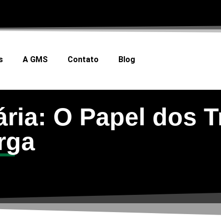
s
A GMS
Contato
Blog
ária: O Papel dos T
rga