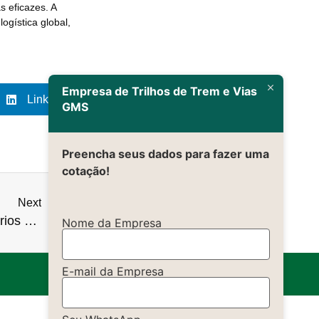
 eficazes. A
ogística global,
Empresa de Trilhos de Trem e Vias
LinkedIn
GMS
Preencha seus dados para fazer uma
cotação!
Next
Entendendo os diferentes tipos de trilhos ferroviários e suas aplicações
Nome da Empresa
E-mail da Empresa