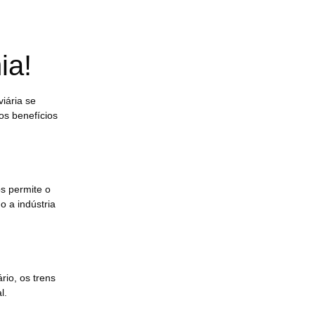
ia!
iária se
os benefícios
os permite o
 a indústria
rio, os trens
l.