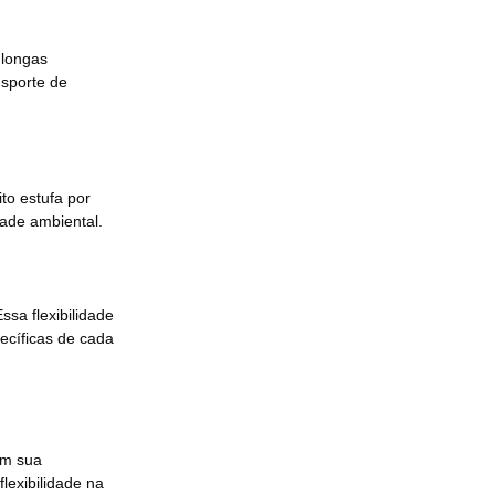
 longas
nsporte de
to estufa por
dade ambiental.
sa flexibilidade
pecíficas de cada
om sua
lexibilidade na