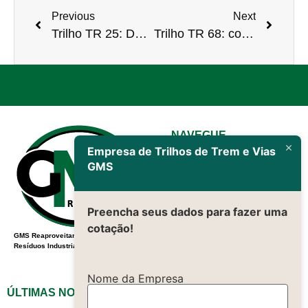
Previous
Next
Trilho TR 25: Detalhes, Preços e Como Comprar
Trilho TR 68: conheça mais sobre!
NAVEGUE
Empresa de Trilhos de Trem e Vias
Inicio
GMS
Sobre nós
Contato
Preencha seus dados para fazer uma
Produtos
cotação!
Maquinas
GMS Reaproveitamento de
Politica de
Resíduos Industriais
Privacidade
Nome da Empresa
PARCEIRO
ÚLTIMAS NOTÍCIAS