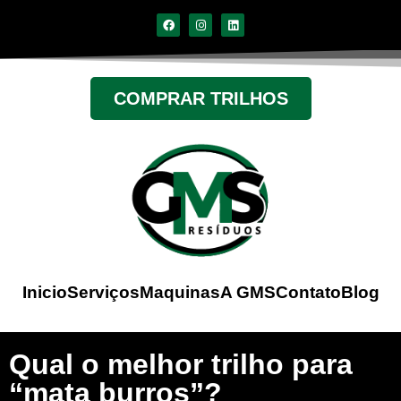
COMPRAR TRILHOS
Inicio
Serviços
Maquinas
A GMS
Contato
Blog
Qual o melhor trilho para
“mata burros”?